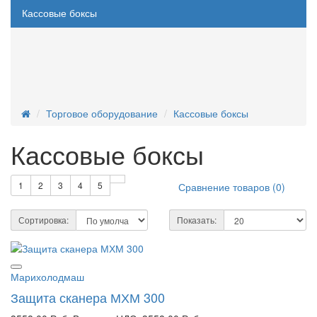
Кассовые боксы
Прикассовое оборудование
Шкафы для сигарет
Шкафы для сумок
Торговое оборудование
Кассовые боксы
Торговые модули
Кассовые боксы
Холодильное оборудование
1
2
3
4
5
Торговые стеллажи
Сравнение товаров (0)
Рекламные стойки
Сортировка:
Показать:
Складские стеллажи
Брендированное торговое оборудование
Марихолодмаш
Защита сканера МХМ 300
Экономпанели