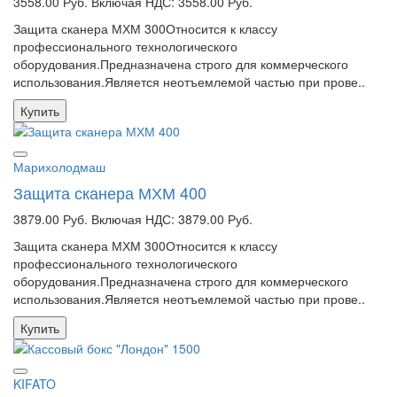
3558.00 Руб.
Включая НДС: 3558.00 Руб.
Фурнитура для эконом панелей
Защита сканера МХМ 300Относится к классу
профессионального технологического
Ролл Бары
оборудования.Предназначена строго для коммерческого
использования.Является неотъемлемой частью при прове..
Мебель Negociante ®
Купить
Гардеробные системы
Оборудование для музеев
Марихолодмаш
Защита сканера МХМ 400
Ротоформовочное оборудование
3879.00 Руб.
Включая НДС: 3879.00 Руб.
Декор в стиле COR-TENⓇ
Защита сканера МХМ 300Относится к классу
профессионального технологического
Спортивные раздевалки
оборудования.Предназначена строго для коммерческого
использования.Является неотъемлемой частью при прове..
Барная фурнитура
Купить
Мягкая мебель
Сушильные шкафы
KIFATO