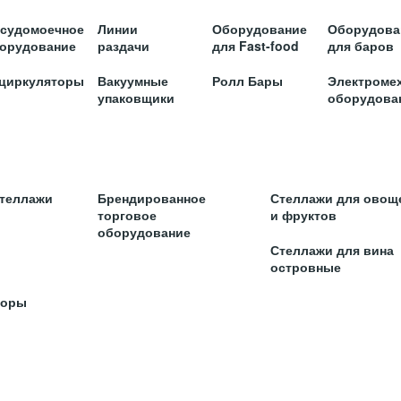
судомоечное
Линии
Оборудование
Оборудова
орудование
раздачи
для Fast-food
для баров
циркуляторы
Вакуумные
Ролл Бары
Электроме
упаковщики
оборудова
стеллажи
Брендированное
Стеллажи для овощ
торговое
и фруктов
оборудование
Стеллажи для вина
островные
торы