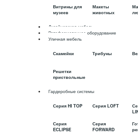
Витрины для
Макеты
Ма
музеев
животных
лю
Дизайнерская мебель
Ротоформовочное оборудование
Уличная мебель
Скамейки
Трибуны
Ве
Решетки
приствольные
Гардеробные системы
Серия HI TOP
Серия LOFT
Се
LI
Серия
Серия
Го
ECLIPSE
FORWARD
ре