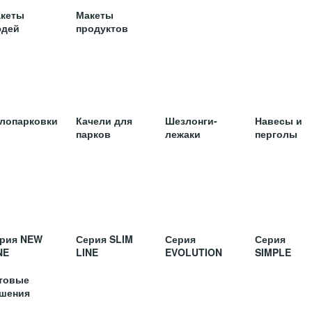
кеты
Макеты
дей
продуктов
лопарковки
Качели для
Шезлонги-
Навесы и
парков
лежаки
перголы
рия NEW
Серия SLIM
Серия
Серия
NE
LINE
EVOLUTION
SIMPLE
товые
шения