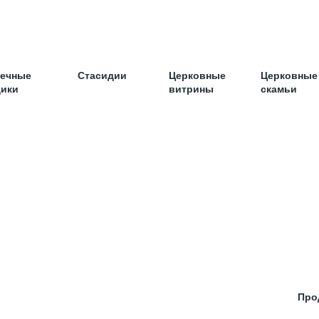
ечные
Стасидии
Церковные
Церковные
ики
витрины
скамьи
ОТЫ
ПРОЕКТИРОВАНИЕ
БАРНЫЕ СТОЙКИ
КОМП
Про