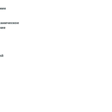
ние
ханическое
ние
ей