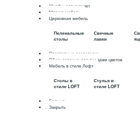
Шкафы для сигарет
Мягкая мебель
Церковная мебель
Пеленальные
Свечные
Св
столы
лавки
ящ
Спортивные раздевалки
Оборудование для продажи цветов
Мебель в стиле Лофт
Столы в
Стулья в
стиле LOFT
стиле LOFT
Больше
Закрыть
ГЛАВНАЯ
О НАС
НАШИ РАБ