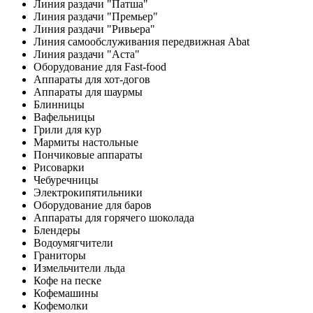
Линия раздачи "Патша"
Линия раздачи "Премьер"
Линия раздачи "Ривьера"
Линия самообслуживания передвижная Abat
Линия раздачи "Аста"
Оборудование для Fast-food
Аппараты для хот-догов
Аппараты для шаурмы
Блинницы
Вафельницы
Грили для кур
Мармиты настольные
Пончиковые аппараты
Рисоварки
Чебуречницы
Электрокипятильники
Оборудование для баров
Аппараты для горячего шоколада
Блендеры
Водоумягчители
Граниторы
Измельчители льда
Кофе на песке
Кофемашины
Кофемолки