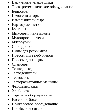
Вакуумные упаковщики
Электромеханическое оборудование
Бликсеры
Гомогенизаторы
Измельчители сыра
Картофелечистки
Куттеры
Миксеры планетарные
Мукопросеиватели
Мясорубки
Овощерезки
Пилы для резки мяса
Прессы для гамбургеров
Прессы для пиццы
Слайсеры
Тендерайзеры
Тестоделители
Тестомесы
Тестораскаточные машины
Фаршемешалки
Хлеборезки
Торговое оборудование
Кассовые боксы
Прикассовое оборудование
Шкафы для сигарет