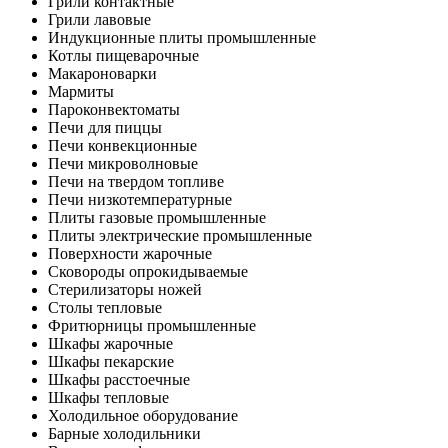
Грили контактные
Грили лавовые
Индукционные плиты промышленные
Котлы пищеварочные
Макароноварки
Мармиты
Пароконвектоматы
Печи для пиццы
Печи конвекционные
Печи микроволновые
Печи на твердом топливе
Печи низкотемпературные
Плиты газовые промышленные
Плиты электрические промышленные
Поверхности жарочные
Сковороды опрокидываемые
Стерилизаторы ножей
Столы тепловые
Фритюрницы промышленные
Шкафы жарочные
Шкафы пекарские
Шкафы расстоечные
Шкафы тепловые
Холодильное оборудование
Барные холодильники