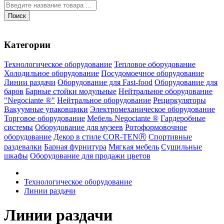
Поиск
Категории
Технологическое оборудование
Тепловое оборудование
Холодильное оборудование
Посудомоечное оборудование
Линии раздачи
Оборудование для Fast-food
Оборудование для
баров
Барные стойки модульные
Нейтральное оборудование
"Negociante ®"
Нейтральное оборудование
Рециркуляторы
Вакуумные упаковщики
Электромеханическое оборудование
Торговое оборудование
Мебель Negociante ®
Гардеробные
системы
Оборудование для музеев
Ротоформовочное
оборудование
Декор в стиле COR-TENⓇ
Спортивные
раздевалки
Барная фурнитура
Мягкая мебель
Сушильные
шкафы
Оборудование для продажи цветов
Технологическое оборудование
Линии раздачи
Линии раздачи