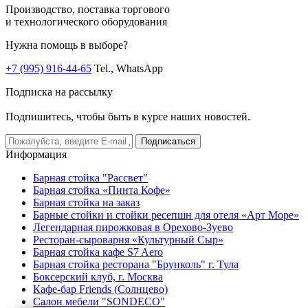
Производство, поставка торгового
и технологического оборудования
Нужна помощь в выборе?
+7 (995) 916-44-65
Tel., WhatsApp
Подписка на рассылку
Подпишитесь, чтобы быть в курсе наших новостей.
Подписаться
Информация
Барная стойка "Рассвет"
Барная стойка «Пинта Кофе»
Барная стойка на заказ
Барные стойки и стойки ресепшн для отеля «Арт Море»
Легендарная пирожковая в Орехово-Зуево
Ресторан-сыроварня «Культурный Сыр»
Барная стойка кафе S7 Aero
Барная стойка ресторана "Брунколь" г. Тула
Боксерский клуб, г. Москва
Кафе-бар Friends (Солнцево)
Салон мебели "SONDECO"