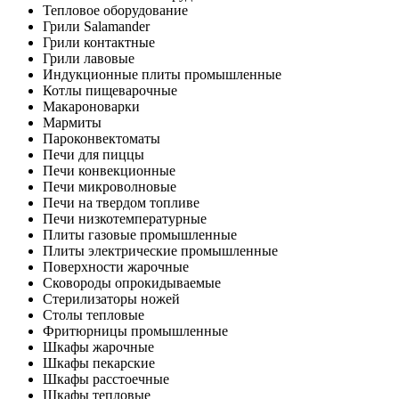
Тепловое оборудование
Грили Salamander
Грили контактные
Грили лавовые
Индукционные плиты промышленные
Котлы пищеварочные
Макароноварки
Мармиты
Пароконвектоматы
Печи для пиццы
Печи конвекционные
Печи микроволновые
Печи на твердом топливе
Печи низкотемпературные
Плиты газовые промышленные
Плиты электрические промышленные
Поверхности жарочные
Сковороды опрокидываемые
Стерилизаторы ножей
Столы тепловые
Фритюрницы промышленные
Шкафы жарочные
Шкафы пекарские
Шкафы расстоечные
Шкафы тепловые