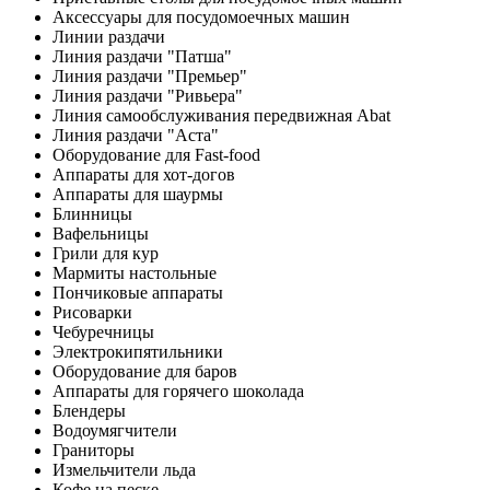
Аксессуары для посудомоечных машин
Линии раздачи
Линия раздачи "Патша"
Линия раздачи "Премьер"
Линия раздачи "Ривьера"
Линия самообслуживания передвижная Abat
Линия раздачи "Аста"
Оборудование для Fast-food
Аппараты для хот-догов
Аппараты для шаурмы
Блинницы
Вафельницы
Грили для кур
Мармиты настольные
Пончиковые аппараты
Рисоварки
Чебуречницы
Электрокипятильники
Оборудование для баров
Аппараты для горячего шоколада
Блендеры
Водоумягчители
Граниторы
Измельчители льда
Кофе на песке