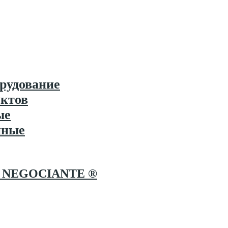
рудование
ктов
ые
нные
NEGOCIANTE ®