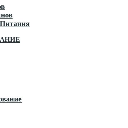
ов
инов
 Питания
ВАНИЕ
ование