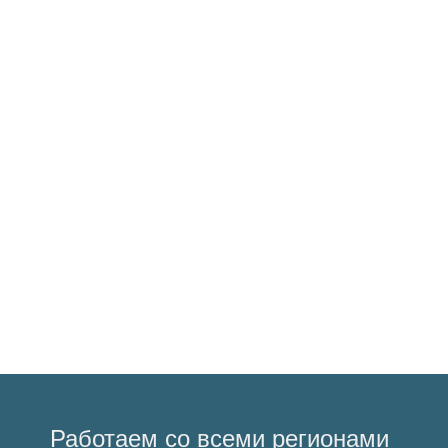
ABAT
Шкаф пекарский подовый электрический ЭШ-3К
180200.00 Руб.
Купить
Работаем со всеми регионами