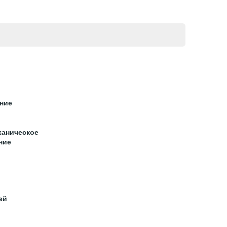
ние
ханическое
ние
ей