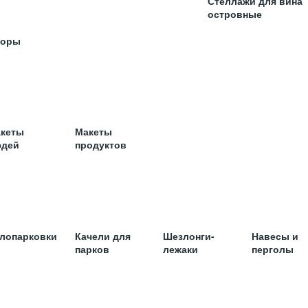
Стеллажи для вина
островные
торы
кеты
Макеты
дей
продуктов
лопарковки
Качели для
Шезлонги-
Навесы и
парков
лежаки
перголы