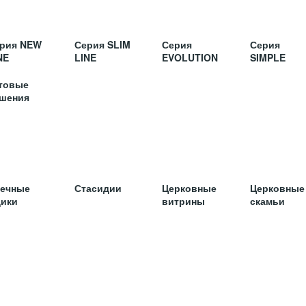
рия NEW
Серия SLIM
Серия
Серия
NE
LINE
EVOLUTION
SIMPLE
товые
шения
ечные
Стасидии
Церковные
Церковные
ики
витрины
скамьи