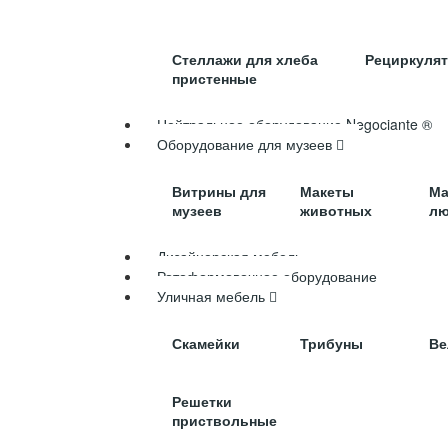
Стеллажи для хлеба
Рециркуля
пристенные
Нейтральное оборудование Negociante ®
Оборудование для музеев
Витрины для
Макеты
Ма
музеев
животных
лю
Дизайнерская мебель
Ротоформовочное оборудование
Уличная мебель
Скамейки
Трибуны
Ве
Решетки
приствольные