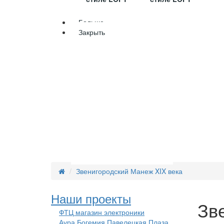
Больше
Закрыть
ГЛАВНАЯ
О НАС
НАШИ РАБ
ИДЕИ !
КОНТАКТЫ
Звенигородский Манеж XIX века
Наши проекты
Зв
ФТЦ магазин электроники
Аура Богемия Павелецкая Плаза