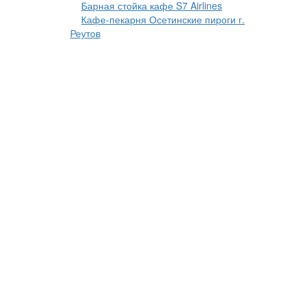
Барная стойка кафе S7 Airlines
Кафе-пекарня Осетинские пироги г.
Реутов