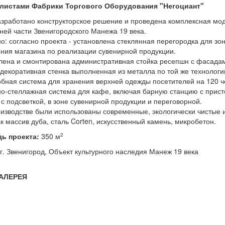
листами Фабрики Торгового Оборудования "Негоциант"
зработано конструкторское решение и проведена комплексная мо
ней части Звенигородского Манежа 19 века.
о: согласно проекта - установлена стеклянная перегородка для зо
ия магазина по реализации сувенирной продукции.
лена и смонтирована административная стойка ресепшн с фасадам
 декоративная стенка выполненная из металла по той же технологи
бная система для хранения верхней одежды посетителей на 120 ч
о-стеллажная система для кафе, включая барную станцию с прис
с подсветкой, в зоне сувенирной продукции и переговорной.
изводстве были использованы современные, экологически чистые 
ак массив дуба, сталь Corten, искусственный камень, микробетон.
ь проекта:
350 м
2
г. Звенигород,
Объект культурного наследия Манеж 19 века
АЛЕРЕЯ