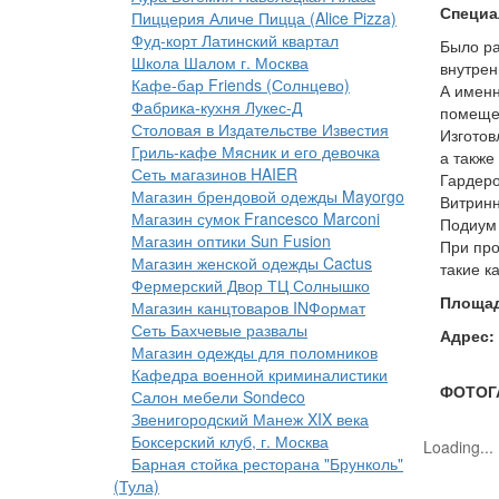
Специа
Пиццерия Аличе Пицца (Alice Pizza)
Фуд-корт Латинский квартал
Было ра
Школа Шалом г. Москва
внутрен
Кафе-бар Friends (Солнцево)
А именн
Фабрика-кухня Лукес-Д
помещен
Столовая в Издательстве Известия
Изготов
Гриль-кафе Мясник и его девочка
а также
Сеть магазинов HAIER
Гардеро
Магазин брендовой одежды Mayorgo
Витринн
Магазин сумок Francesco Marconi
Подиум 
Магазин оптики Sun Fusion
При про
Магазин женской одежды Cactus
такие к
Фермерский Двор ТЦ Солнышко
Площад
Магазин канцтоваров INФормат
Сеть Бахчевые развалы
Адрес:
Магазин одежды для поломников
Кафедра военной криминалистики
ФОТОГ
Салон мебели Sondeco
Звенигородский Манеж XIX века
Боксерский клуб, г. Москва
Loading...
Барная стойка ресторана "Брунколь"
(Тула)