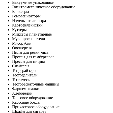
Вакуумные упаковщики
Электромеханическое оборудование
Бликсеры
Гомогенизаторы
Измельчители сыра
Картофелечистки
Куттеры
Миксеры планетарные
Мукопросеиватели
Мясорубки
Овощерезки
Пилы для резки мяса
Прессы для гамбургеров
Прессы для пиццы
Слайсеры
Тендерайзеры
Тестоделители
Тестомесы
Тестораскаточные машины
Фаршемешалки
Хлеборезки
Торговое оборудование
Кассовые боксы
Прикассовое оборудование
Шкафы для сигарет