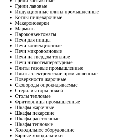
Грили контактные
Грили лавовые
Индукционные плиты промышленные
Котлы пищеварочные
Макароноварки
Мармиты
Пароконвектоматы
Печи для пиццы
Печи конвекционные
Печи микроволновые
Печи на твердом топливе
Печи низкотемпературные
Плиты газовые промышленные
Плиты электрические промышленные
Поверхности жарочные
Сковороды опрокидываемые
Стерилизаторы ножей
Столы тепловые
Фритюрницы промышленные
Шкафы жарочные
Шкафы пекарские
Шкафы расстоечные
Шкафы тепловые
Холодильное оборудование
Барные холодильники