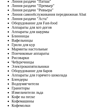
Линия раздачи "Патша"
Линия раздачи "Премьер"
Линия раздачи "Ривьера"
Линия самообслуживания передвижная Abat
Линия раздачи "Аста"
Оборудование для Fast-food
Аппараты для хот-догов
Аппараты для шаурмы
Блинницы
Вафельницы
Грили для кур
Мармиты настольные
Пончиковые аппараты
Рисоварки
Чебуречницы
Электрокипятильники
Оборудование для баров
Аппараты для горячего шоколада
Блендеры
Водоумягчители
Граниторы
Измельчители льда
Кофе на песке
Кофемашины
Кофемолки