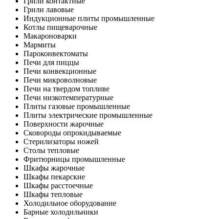
Грили контактные
Грили лавовые
Индукционные плиты промышленные
Котлы пищеварочные
Макароноварки
Мармиты
Пароконвектоматы
Печи для пиццы
Печи конвекционные
Печи микроволновые
Печи на твердом топливе
Печи низкотемпературные
Плиты газовые промышленные
Плиты электрические промышленные
Поверхности жарочные
Сковороды опрокидываемые
Стерилизаторы ножей
Столы тепловые
Фритюрницы промышленные
Шкафы жарочные
Шкафы пекарские
Шкафы расстоечные
Шкафы тепловые
Холодильное оборудование
Барные холодильники