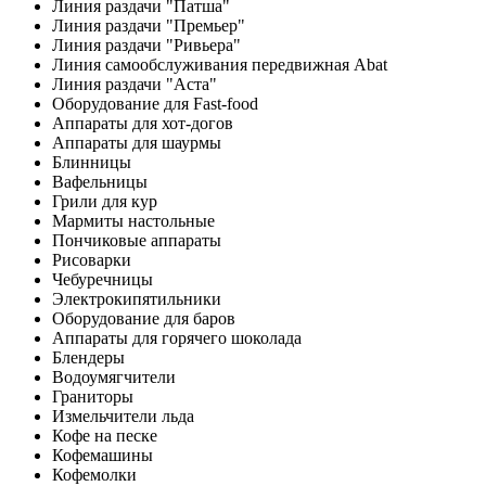
Линия раздачи "Патша"
Линия раздачи "Премьер"
Линия раздачи "Ривьера"
Линия самообслуживания передвижная Abat
Линия раздачи "Аста"
Оборудование для Fast-food
Аппараты для хот-догов
Аппараты для шаурмы
Блинницы
Вафельницы
Грили для кур
Мармиты настольные
Пончиковые аппараты
Рисоварки
Чебуречницы
Электрокипятильники
Оборудование для баров
Аппараты для горячего шоколада
Блендеры
Водоумягчители
Граниторы
Измельчители льда
Кофе на песке
Кофемашины
Кофемолки