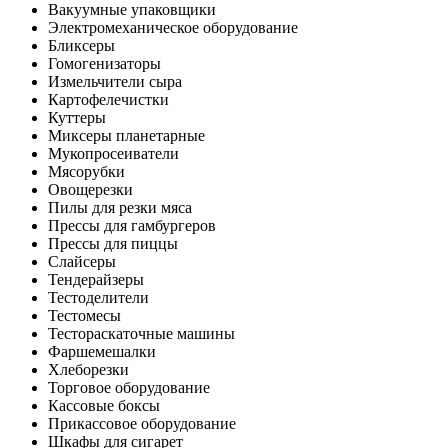
Вакуумные упаковщики
Электромеханическое оборудование
Бликсеры
Гомогенизаторы
Измельчители сыра
Картофелечистки
Куттеры
Миксеры планетарные
Мукопросеиватели
Мясорубки
Овощерезки
Пилы для резки мяса
Прессы для гамбургеров
Прессы для пиццы
Слайсеры
Тендерайзеры
Тестоделители
Тестомесы
Тестораскаточные машины
Фаршемешалки
Хлеборезки
Торговое оборудование
Кассовые боксы
Прикассовое оборудование
Шкафы для сигарет