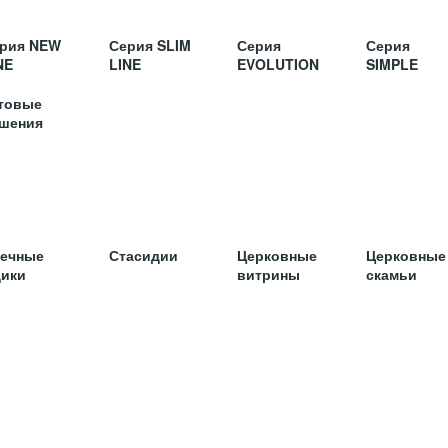
рия NEW
Серия SLIM
Серия
Серия
NE
LINE
EVOLUTION
SIMPLE
товые
шения
ечные
Стасидии
Церковные
Церковные
ики
витрины
скамьи