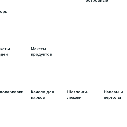
островные
торы
кеты
Макеты
дей
продуктов
лопарковки
Качели для
Шезлонги-
Навесы и
парков
лежаки
перголы