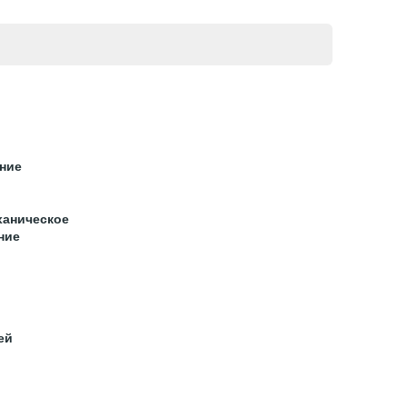
ние
ханическое
ние
ей