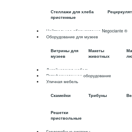
Стеллажи для хлеба
Рециркуля
пристенные
Нейтральное оборудование Negociante ®
Оборудование для музеев
Витрины для
Макеты
Ма
музеев
животных
лю
Дизайнерская мебель
Ротоформовочное оборудование
Уличная мебель
Скамейки
Трибуны
Ве
Решетки
приствольные
Гардеробные системы