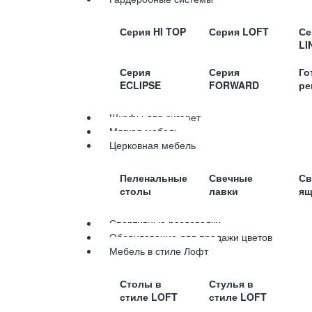
Серия HI TOP
Серия LOFT
Се
LI
Серия
Серия
Го
ECLIPSE
FORWARD
ре
Шкафы для сигарет
Мягкая мебель
Церковная мебель
Пеленальные
Свечные
Св
столы
лавки
ящ
Спортивные раздевалки
Оборудование для продажи цветов
Мебель в стиле Лофт
Столы в
Стулья в
стиле LOFT
стиле LOFT