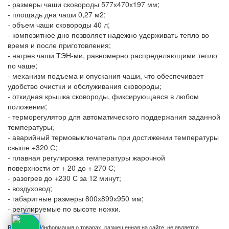
- размеры чаши сковороды 577х470х197 мм;
- площадь дна чаши 0,27 м2;
- объем чаши сковороды 40 л;
- композитное дно позволяет надежно удерживать тепло во
время и после приготовления;
- нагрев чаши ТЭН-ми, равномерно распределяющими тепло
по чаше;
- механизм подъема и опускания чаши, что обеспечивает
удобство очистки и обслуживания сковороды;
- откидная крышка сковороды, фиксирующаяся в любом
положении;
- терморегулятор для автоматического поддержания заданной
температуры;
- аварийный термовыключатель при достижении температуры
свыше +320 С;
- плавная регулировка температуры жарочной
поверхности от + 20 до + 270 С;
- разогрев до +230 С за 12 минут;
- воздуховод;
- габаритные размеры 800х899х950 мм;
- регулируемые по высоте ножки.
Информация о товарах, размещенная на сайте, не является
Внимание!